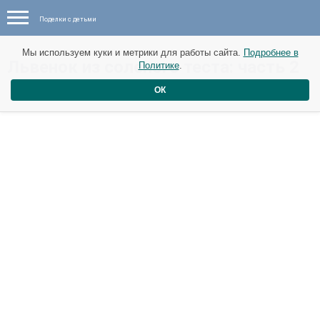
Поделки с детьми
Мы используем куки и метрики для работы сайта.
Подробнее в
Львенок из соленого теста: часть 2
Политике
.
ОК