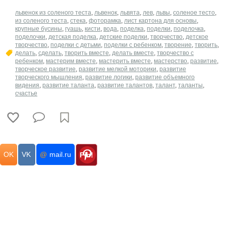
львенок из соленого теста
,
львенок
,
львята
,
лев
,
львы
,
соленое тесто
,
из соленого теста
,
стека
,
фоторамка
,
лист картона для основы
,
крупные бусины
,
гуашь
,
кисти
,
вода
,
поделка
,
поделки
,
поделочка
,
поделочки
,
детская поделка
,
детские поделки
,
творчество
,
детское
творчество
,
поделки с детьми
,
поделки с ребенком
,
творение
,
творить
,
делать
,
сделать
,
творить вместе
,
делать вместе
,
творчество с
ребенком
,
мастерим вместе
,
мастерить вместе
,
мастерство
,
развитие
,
творческое развитие
,
развитие мелкой моторики
,
развитие
творческого мышления
,
развитие логики
,
развитие объемного
видения
,
развитие таланта
,
развитие талантов
,
талант
,
таланты
,
счастье
OK
VK
@
mail.ru
Pin!