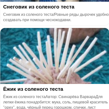
Снеговик из соленого теста
Снеговик из соленого теста/Ровные ряды дырочек удобно
создавать при помощи чеснокодавки.
Ёжик из соленого теста
Ёжик из соленого тестаАвтор: Свинарёва ВарвараДля
лепки ёжика понадобится: мука, соль, пищевой краситель
"орех", вода, чёрный перец горошком, спички, лист