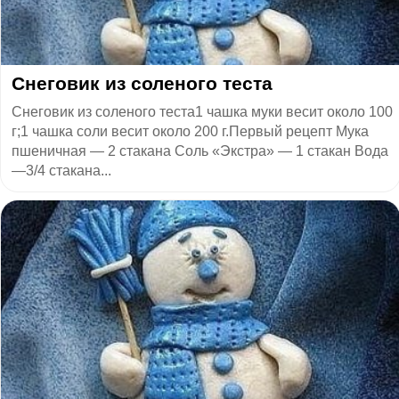
​Снеговик из соленого теста
Снеговик из соленого теста1 чашка муки весит около 100
г;1 чашка соли весит около 200 г.Первый рецепт Мука
пшеничная — 2 стакана Соль «Экстра» — 1 стакан Вода
—3/4 стакана...