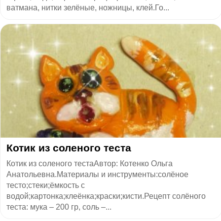
ватмана, нитки зелёные, ножницы, клей.Го...
Котик из соленого теста
Котик из соленого тестаАвтор: Котенко Ольга
Анатольевна.Материалы и инструменты:солёное
тесто;стеки;ёмкость с
водой;картонка;клеёнка;краски;кисти.Рецепт солёного
теста: мука – 200 гр, соль –...