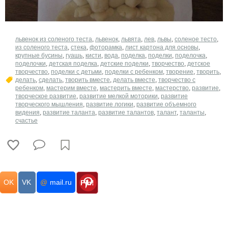
львенок из соленого теста
,
львенок
,
львята
,
лев
,
львы
,
соленое тесто
,
из соленого теста
,
стека
,
фоторамка
,
лист картона для основы
,
крупные бусины
,
гуашь
,
кисти
,
вода
,
поделка
,
поделки
,
поделочка
,
поделочки
,
детская поделка
,
детские поделки
,
творчество
,
детское
творчество
,
поделки с детьми
,
поделки с ребенком
,
творение
,
творить
,
делать
,
сделать
,
творить вместе
,
делать вместе
,
творчество с
ребенком
,
мастерим вместе
,
мастерить вместе
,
мастерство
,
развитие
,
творческое развитие
,
развитие мелкой моторики
,
развитие
творческого мышления
,
развитие логики
,
развитие объемного
видения
,
развитие таланта
,
развитие талантов
,
талант
,
таланты
,
счастье
OK
VK
@
mail.ru
Pin!