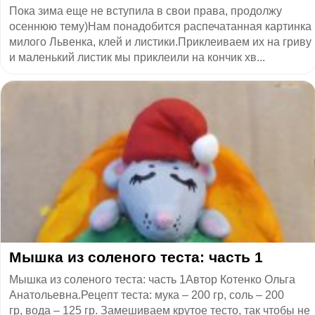
Пока зима еще не вступила в свои права, продолжу
осеннюю тему)Нам понадобится распечатанная картинка
милого Львенка, клей и листики.Приклеиваем их на гриву
и маленький листик мы приклеили на кончик хв...
Мышка из соленого теста: часть 1
Мышка из соленого теста: часть 1Автор Котенко Ольга
Анатольевна.Рецепт теста: мука – 200 гр, соль – 200
гр, вода – 125 гр. Замешиваем крутое тесто, так чтобы не