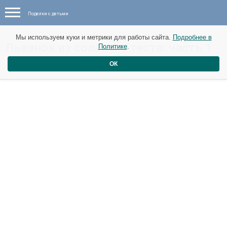
Поделки с детьми
Мы используем куки и метрики для работы сайта.
Подробнее в
Львенок из соленого теста: часть 1
Политике
.
ОК