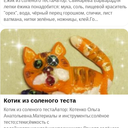
Ёжик из соленого тестаАвтор: Свинарёва ВарвараДля
лепки ёжика понадобится: мука, соль, пищевой краситель
"орех", вода, чёрный перец горошком, спички, лист
ватмана, нитки зелёные, ножницы, клей.Го...
Котик из соленого теста
Котик из соленого тестаАвтор: Котенко Ольга
Анатольевна.Материалы и инструменты:солёное
тесто;стеки;ёмкость с