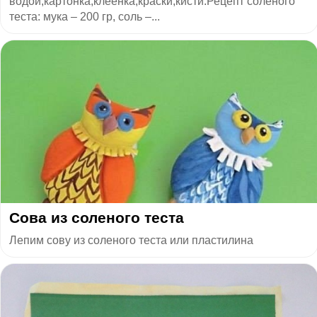
водой;картонка;клеёнка;краски;кисти.Рецепт солёного
теста: мука – 200 гр, соль –...
Сова из соленого теста
Лепим сову из соленого теста или пластилина