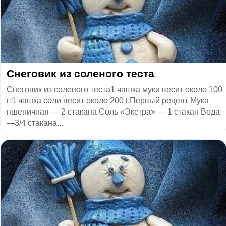
​Снеговик из соленого теста
Снеговик из соленого теста1 чашка муки весит около 100
г;1 чашка соли весит около 200 г.Первый рецепт Мука
пшеничная — 2 стакана Соль «Экстра» — 1 стакан Вода
—3/4 стакана...