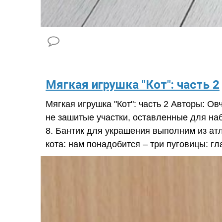
Мягкая игрушка "Кот": часть 2
Мягкая игрушка "Кот": часть 2 Авторы: 
не зашитые участки, оставленные для на
8. Бантик для украшения выполним из ат
кота: нам понадобится – три пуговицы: гл