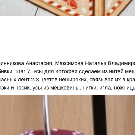
Овчинникова Анастасия, Максимова Наталья Владими
бивки. Шаг 7. Усы для Котофея сделаем из нитей ме
ласных лент 2-3 цветов нешироких, связывая их в к
азки и носик, усы из мешковины, нитки, игла, ножниц