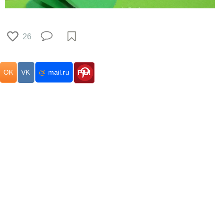
26
OK
VK
@
mail.ru
Pin!