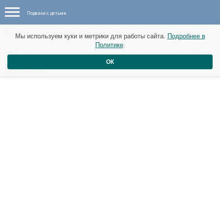
Поделки с детьми
Поделки с детьми - идеи - 21 мая
Мы используем куки и метрики для работы сайта.
Подробнее в
Политике
.
Объемная аппликация из цветной
ОК
бумаги