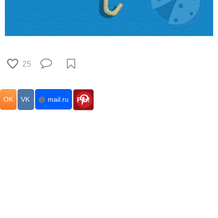
25
OK
VK
@
mail.ru
Pin!