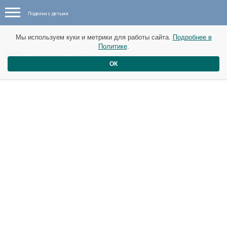
Поделки с детьми
Поделки с детьми - идеи - 15 октября
Мы используем куки и метрики для работы сайта.
Подробнее в
Политике
.
Объемная аппликация
ОК