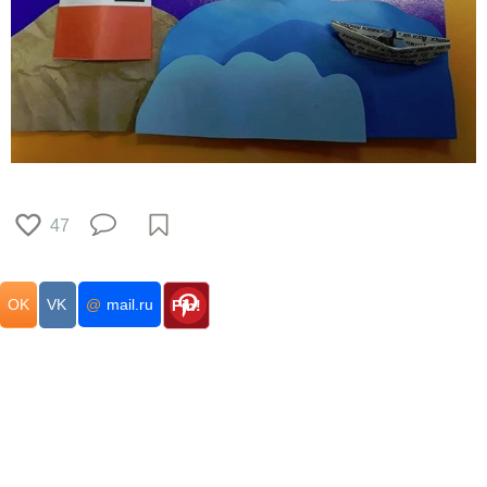
47
OK
VK
@
mail.ru
Pin!