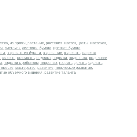
ряжа
,
из пряжи
,
растение
,
растения
,
цветок
,
цветы
,
цветочек
,
ки
,
листочек
,
листочки
,
бумага
,
цветная бумага
,
аги
,
вырезать из бумаги
,
вырезание
,
вырезать
,
нарезка
,
,
склеить
,
склеивать
,
поделка
,
поделки
,
поделочка
,
поделочки
,
и
,
поделки с ребенком
,
творение
,
творить
,
делать
,
сделать
,
 вместе
,
мастерство
,
развитие
,
творческое развитие
,
итие объемного видения
,
развитие таланта