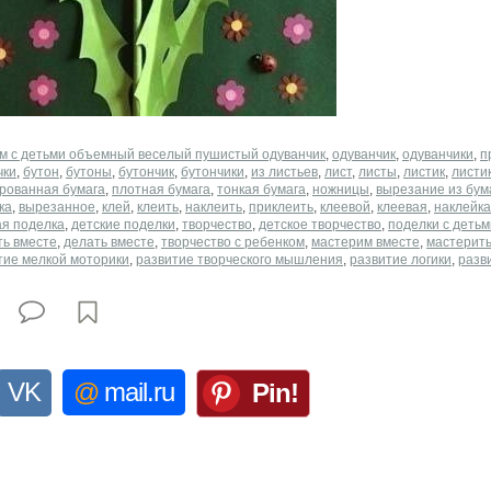
ем с детьми объемный веселый пушистый одуванчик
,
одуванчик
,
одуванчики
,
п
чки
,
бутон
,
бутоны
,
бутончик
,
бутончики
,
из листьев
,
лист
,
листы
,
листик
,
листи
рованная бумага
,
плотная бумага
,
тонкая бумага
,
ножницы
,
вырезание из бум
ка
,
вырезанное
,
клей
,
клеить
,
наклеить
,
приклеить
,
клеевой
,
клеевая
,
наклейка
ая поделка
,
детские поделки
,
творчество
,
детское творчество
,
поделки с детьм
ть вместе
,
делать вместе
,
творчество с ребенком
,
мастерим вместе
,
мастерить
тие мелкой моторики
,
развитие творческого мышления
,
развитие логики
,
разв
VK
@
mail.ru
Pin!