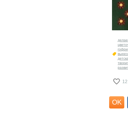
​дела
цвето
гофри
вырез
детск
твори
разви
12
OK