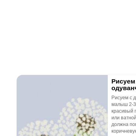
​Рисуе
одуван
Рисуем с 
малыш 2-3
красивый 
или ватной
должна по
коричневую