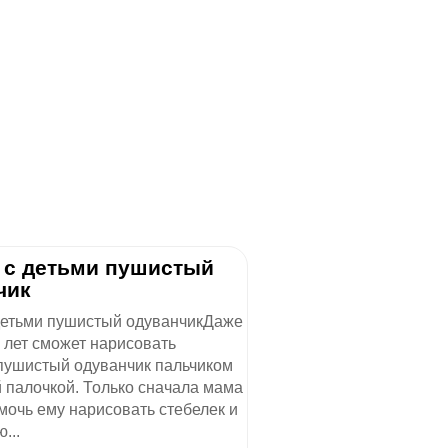
м с детьми пушистый
чик
детьми пушистый одуванчикДаже
 лет сможет нарисовать
пушистый одуванчик пальчиком
 палочкой. Только сначала мама
мочь ему нарисовать стебелек и
...