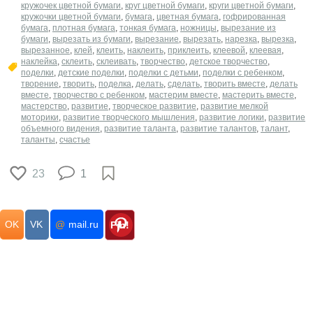
кружочек цветной бумаги
,
круг цветной бумаги
,
круги цветной бумаги
,
кружочки цветной бумаги
,
бумага
,
цветная бумага
,
гофрированная
бумага
,
плотная бумага
,
тонкая бумага
,
ножницы
,
вырезание из
бумаги
,
вырезать из бумаги
,
вырезание
,
вырезать
,
нарезка
,
вырезка
,
вырезанное
,
клей
,
клеить
,
наклеить
,
приклеить
,
клеевой
,
клеевая
,
наклейка
,
склеить
,
склеивать
,
творчество
,
детское творчество
,
поделки
,
детские поделки
,
поделки с детьми
,
поделки с ребенком
,
творение
,
творить
,
поделка
,
делать
,
сделать
,
творить вместе
,
делать
вместе
,
творчество с ребенком
,
мастерим вместе
,
мастерить вместе
,
мастерство
,
развитие
,
творческое развитие
,
развитие мелкой
моторики
,
развитие творческого мышления
,
развитие логики
,
развитие
объемного видения
,
развитие таланта
,
развитие талантов
,
талант
,
таланты
,
счастье
23
1
OK
VK
@
mail.ru
Pin!