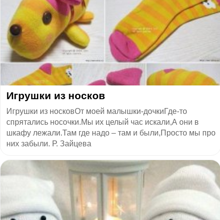
Игрушки из носков
Игрушки из носковОт моей малышки-дочкиГде-то
спрятались носочки.Мы их целый час искали,А они в
шкафу лежали.Там где надо – там и были,Просто мы про
них забыли. Р. Зайцева