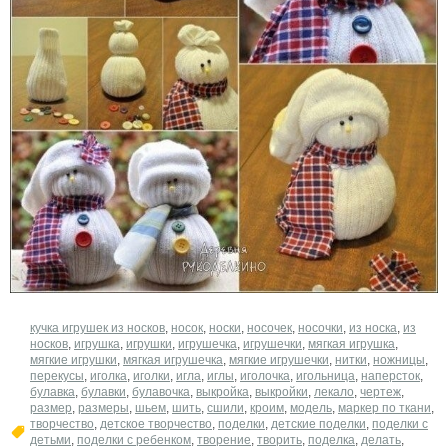
кучка игрушек из носков
,
носок
,
носки
,
носочек
,
носочки
,
из носка
,
из
носков
,
игрушка
,
игрушки
,
игрушечка
,
игрушечки
,
мягкая игрушка
,
мягкие игрушки
,
мягкая игрушечка
,
мягкие игрушечки
,
нитки
,
ножницы
,
перекусы
,
иголка
,
иголки
,
игла
,
иглы
,
иголочка
,
игольница
,
наперсток
,
булавка
,
булавки
,
булавочка
,
выкройка
,
выкройки
,
лекало
,
чертеж
,
размер
,
размеры
,
шьем
,
шить
,
сшили
,
кроим
,
модель
,
маркер по ткани
,
творчество
,
детское творчество
,
поделки
,
детские поделки
,
поделки с
детьми
,
поделки с ребенком
,
творение
,
творить
,
поделка
,
делать
,