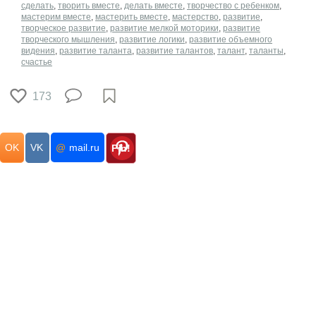
сделать
,
творить вместе
,
делать вместе
,
творчество с ребенком
,
мастерим вместе
,
мастерить вместе
,
мастерство
,
развитие
,
творческое развитие
,
развитие мелкой моторики
,
развитие
творческого мышления
,
развитие логики
,
развитие объемного
видения
,
развитие таланта
,
развитие талантов
,
талант
,
таланты
,
счастье
173
OK
VK
@
mail.ru
Pin!