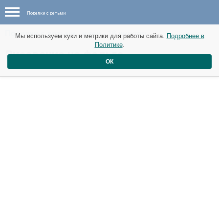
Поделки с детьми
Поделки с детьми - идеи - 16 января
Мы используем куки и метрики для работы сайта.
Подробнее в
Политике
.
Рисование на фольге
ОК