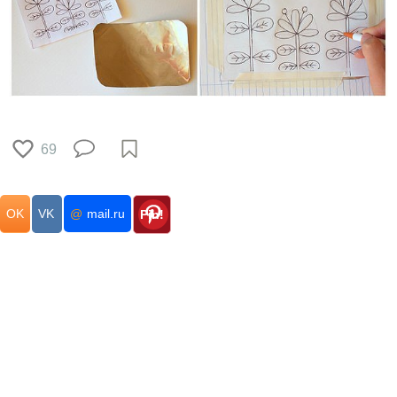
69
OK
VK
@
mail.ru
Pin!