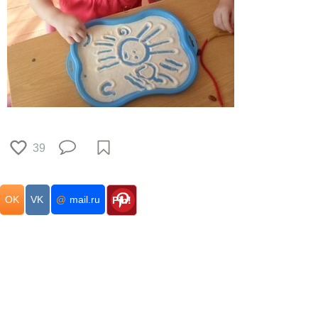
39
OK
VK
@
mail.ru
Pin!