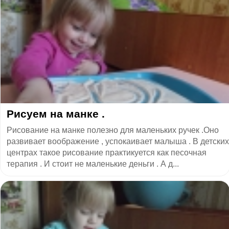
Рисуем на манке .
Рисование на манке полезно для маленьких ручек .Оно
развивает воображение , успокаивает малыша . В детских
центрах такое рисование практикуется как песочная
терапия . И стоит не маленькие деньги . А д...