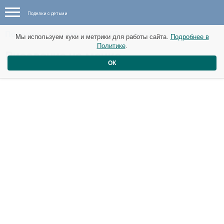
Поделки с детьми
Поделки с детьми - идеи - 09 августа
Мы используем куки и метрики для работы сайта.
Подробнее в
Политике
.
Рисование на манке
ОК