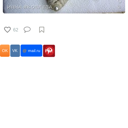
62
OK
VK
@
mail.ru
Pin!