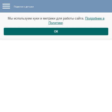
Поделки с детьми
Поделки с детьми - идеи - 17 декабря
Мы используем куки и метрики для работы сайта.
Подробнее в
Политике
.
Звездочки снежинки. мастер-класс.
ОК