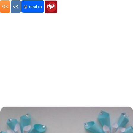
OK
VK
@
mail.ru
Pin!