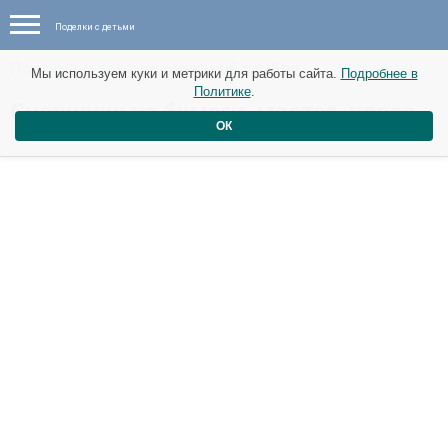
Поделки с детьми
Поделки с детьми - идеи - 06 ноября
Мы используем куки и метрики для работы сайта.
Подробнее в
Политике
.
Снежинки из бумаги. мастер-класс
ОК