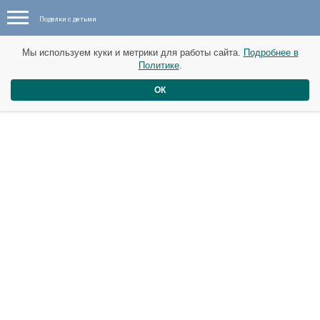
Поделки с детьми
Новые темы в сообществе Поделки с детьми от 14
Мы используем куки и метрики для работы сайта.
Подробнее в
сентября
Политике
.
Облако .
ОК