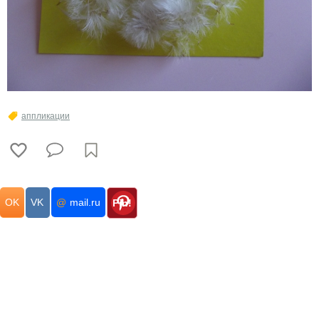
аппликации
OK
VK
@
mail.ru
Pin!