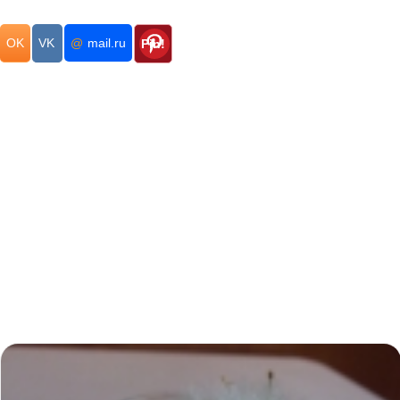
OK
VK
@
mail.ru
Pin!