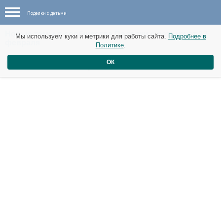
Поделки с детьми
Новые темы в сообществе Поделки с детьми от 12
Мы используем куки и метрики для работы сайта.
Подробнее в
февраля
Политике
.
Облако из салфеток .
ОК