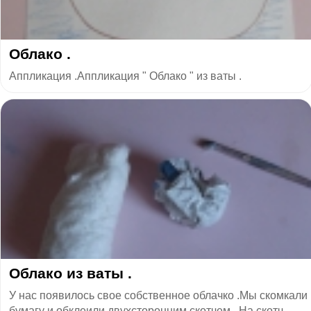
Облако .
Аппликация .Аппликация " Облако " из ваты .
Облако из ваты .
У нас появилось свое собственное облачко .Мы скомкали
бумагу и обклеили двухсторонним скотчем . На скотч