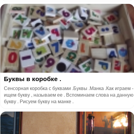
Буквы в коробке .
Сенсорная коробка с буквами .Буквы .Манка .Как играем -
ищем букву , называем ее . Вспоминаем слова на данную
букву . Рисуем букву на манке .