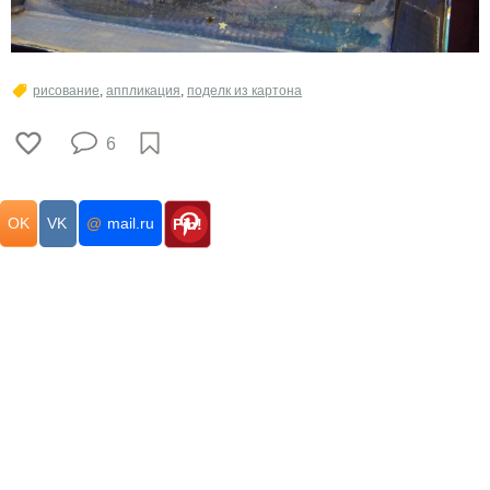
рисование
,
аппликация
,
поделк из картона
6
OK
VK
@
mail.ru
Pin!