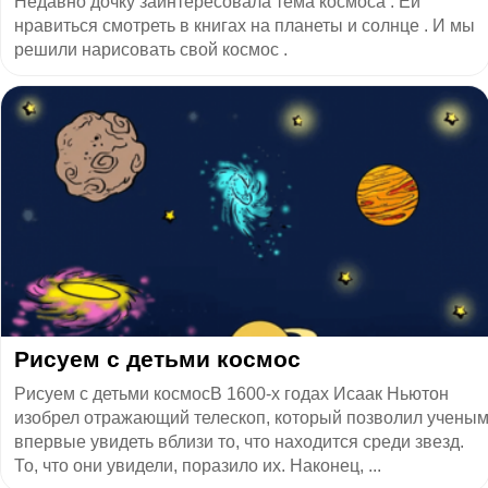
Недавно дочку заинтересовала тема космоса . Ей
нравиться смотреть в книгах на планеты и солнце . И мы
решили нарисовать свой космос .
Рисуем с детьми космос
Рисуем с детьми космосВ 1600-х годах Исаак Ньютон
изобрел отражающий телескоп, который позволил учены
впервые увидеть вблизи то, что находится среди звезд.
То, что они увидели, поразило их. Наконец, ...