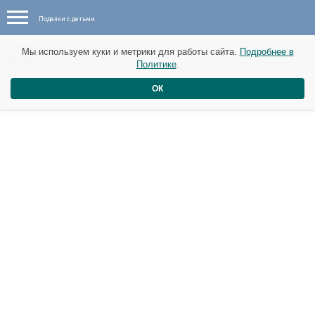
Поделки с детьми
Новые темы в сообществе Поделки с детьми от 13
Мы используем куки и метрики для работы сайта.
Подробнее в
апреля
Политике
.
Космос в коробке .
ОК