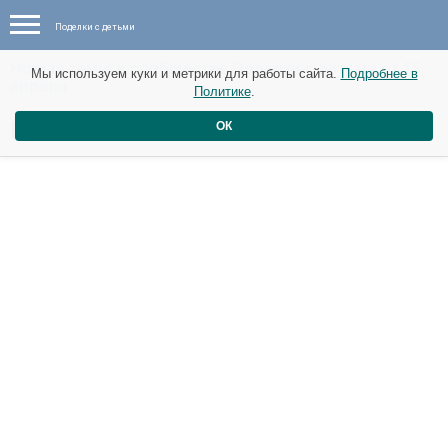
Поделки с детьми
Новые темы в сообществе Поделки с детьми от 15
Мы используем куки и метрики для работы сайта.
Подробнее в
апреля
Политике
.
Космос .
ОК