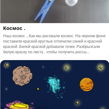
Космос .
Наш космос ...Как мы рисовали космос :На черном фоне
поставили краской круглые отпечатки синей и красной
краской .Белой краской добавили точек .Разбрызгали
белую краску по листу , чтобы получить россы...