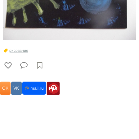
рисование
OK
VK
@
mail.ru
Pin!