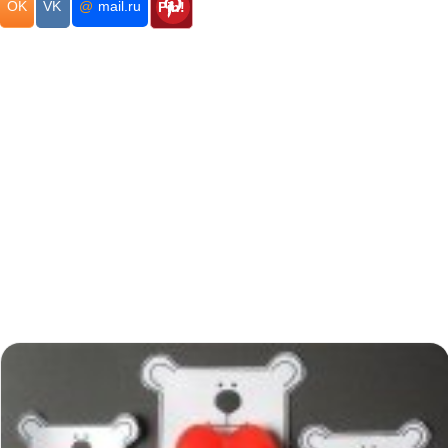
OK
VK
@
mail.ru
Pin!