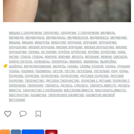
мишка с сердечком
,
сердечко
,
сердечки
,
с сердечком
,
медведь
,
медведи
,
медведица
,
медведицы
,
медвежонок
,
медвежата
,
медведик
,
мишка
,
мишки
,
мишутка
,
мишутки
,
игрушка
,
игрушки
,
игрушечка
,
игрушечки
,
мягкая игрушка
,
мягкие игрушки
,
мягкая игрушечка
,
мягкие
игрушечки
,
пряжа
,
из пряжи
,
клубок
,
клубочек
,
клубки
,
клубочки
,
ника
,
нитки
,
спица
,
спицы
,
крючок
,
крючки
,
вязать
,
вязание
,
вяжем
,
связали
,
набор петель
,
ножницы
,
перекусы
,
маркер
,
маркеры
,
выкройка
,
шаблон
,
моделирование
,
модель
,
схемы
,
схемы узоров
,
узоры
,
лучшие
узоры
,
размер
,
размеры
,
петля
,
петли
,
петелька
,
петельки
,
ряд
,
ряды
,
поделка
,
поделки
,
поделочка
,
поделочки
,
детская поделка
,
детские
поделки
,
творчество
,
детское творчество
,
поделки с детьми
,
поделки с
ребенком
,
творение
,
творить
,
делать
,
сделать
,
творить вместе
,
делать
вместе
,
творчество с ребенком
,
мастерим вместе
,
мастерить вместе
,
мастерство
,
развитие
,
творческое развитие
,
развитие мелкой
моторики