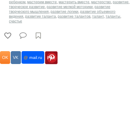
ребенком
,
мастерим вместе
,
мастерить вместе
,
мастерство
,
развитие
,
творческое развитие
,
развитие мелкой моторики
,
развитие
творческого мышления
,
развитие логики
,
развитие объемного
видения
,
развитие таланта
,
развитие талантов
,
талант
,
таланты
,
счастье
OK
VK
@
mail.ru
Pin!