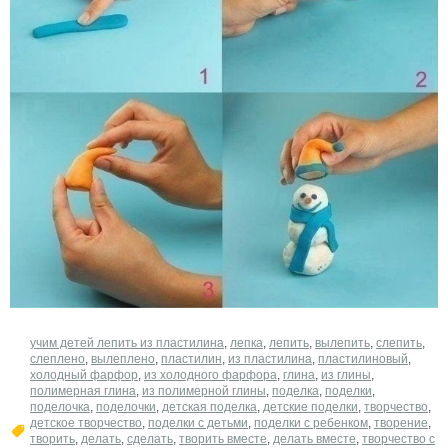
учим детей лепить из пластилина
,
лепка
,
лепить
,
вылепить
,
слепить
,
слеплено
,
вылеплено
,
пластилин
,
из пластилина
,
пластилиновый
,
холодный фарфор
,
из холодного фарфора
,
глина
,
из глины
,
полимерная глина
,
из полимерной глины
,
поделка
,
поделки
,
поделочка
,
поделочки
,
детская поделка
,
детские поделки
,
творчество
,
детское творчество
,
поделки с детьми
,
поделки с ребенком
,
творение
,
творить
,
делать
,
сделать
,
творить вместе
,
делать вместе
,
творчество с