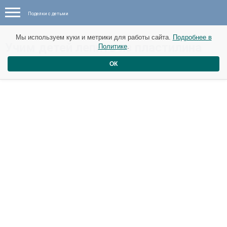
Поделки с детьми
Мы используем куки и метрики для работы сайта.
Подробнее в
Учим детей лепить из пластилина
Политике
.
ОК