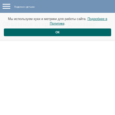
Поделки с детьми
Мы используем куки и метрики для работы сайта.
Подробнее в
​Объемная открытка "Динозавр"
Политике
.
ОК