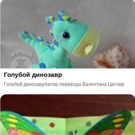
Голубой динозавр
Голубой динозаврАвтор перевода Валентина Циглер