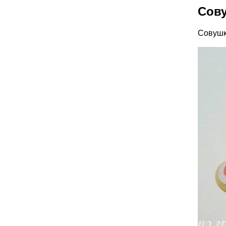
Сову
Совушк