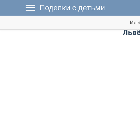
Поделки с детьми
Мы и
​Льв