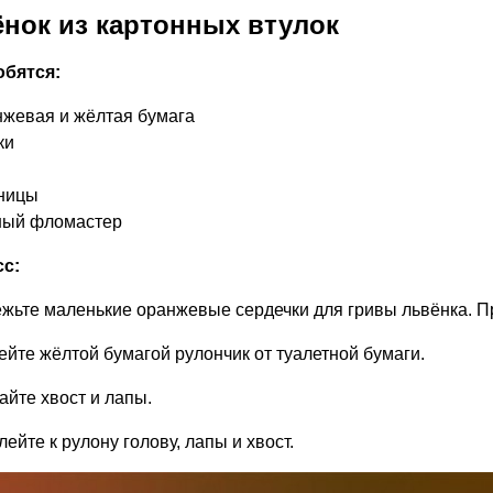
нок из картонных втулок
бятся:
жевая и жёлтая бумага
ки
ницы
ный фломастер
с:
ежьте маленькие оранжевые сердечки для гривы львёнка. Пр
ейте жёлтой бумагой рулончик от туалетной бумаги.
айте хвост и лапы.
лейте к рулону голову, лапы и хвост.