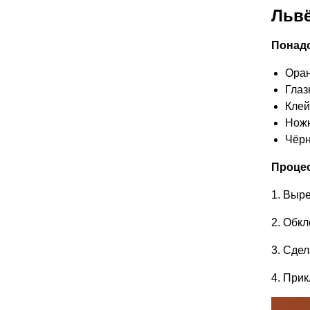
Львё
Понадо
Оран
Глаз
Клей
Нож
Чёр
Процес
1. Выр
2. Обкл
3. Сдел
4. Прик