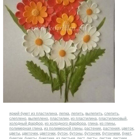
​яркий букет из пластилина
,
лепка
,
лепить
,
вылепить
,
слепить
,
слеплено
,
вылеплено
,
пластилин
,
из пластилина
,
пластилиновый
,
холодный фарфор
,
из холодного фарфора
,
глина
,
из глины
,
полимерная глина
,
из полимерной глины
,
растение
,
растения
,
цветок
,
цветы
,
цветочек
,
цветочки
,
бутон
,
бутоны
,
бутончик
,
бутончики
,
букет
,
букетик
,
букеты
,
букетики
,
из листьев
,
лист
,
листы
,
листик
,
листики
,