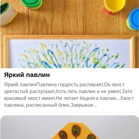
Яркий павлин
Яркий павлинПавлина гордость распирает,Он хвост
цветастый распускает,Хоть петь павлин и не умеет,Зато
красивый хвост имеет.Не летает бедняга павлин...Хвост
павлина, расписанный блин,Закрывае...