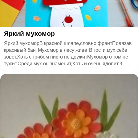
Яркий мухомор
Яркий мухоморВ красной шляпе,словно франтПовязав
красивый бантМухомор в лесу живетВ гости мух себе
зовет.Хоть с грибом никто не дружитМухомор о том не
тужит.Среди мух он знаменит,Хоть и очень ядовит.З...