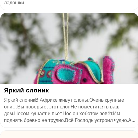
ладошки .
Яркий слоник
Яркий слоникВ Африке живут слоны,Очень крупные
они…Вы поверьте, этот слонНе поместится в ваш
дом.Носом кушает и пьёт,Нос он хоботом зовёт.Им
поднять бревно не трудно.Всё Господь устроил чудно.А...