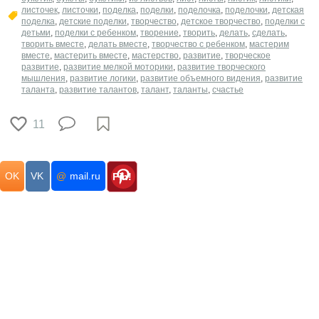
листочек
,
листочки
,
поделка
,
поделки
,
поделочка
,
поделочки
,
детская
поделка
,
детские поделки
,
творчество
,
детское творчество
,
поделки с
детьми
,
поделки с ребенком
,
творение
,
творить
,
делать
,
сделать
,
творить вместе
,
делать вместе
,
творчество с ребенком
,
мастерим
вместе
,
мастерить вместе
,
мастерство
,
развитие
,
творческое
развитие
,
развитие мелкой моторики
,
развитие творческого
мышления
,
развитие логики
,
развитие объемного видения
,
развитие
таланта
,
развитие талантов
,
талант
,
таланты
,
счастье
11
OK
VK
@
mail.ru
Pin!