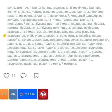
солнышко печет блины
,
солнце
,
солнышко
,
блин
,
блины
,
блинчик
,
блинчики
,
лепка
,
лепить
,
вылепить
,
слепить
,
слеплено
,
вылеплено
,
пластилин
,
из пластилина
,
пластилиновый
,
холодный фарфор
,
из
холодного фарфора
,
глина
,
из глины
,
полимерная глина
,
из
полимерной глины
,
бумага
,
цветная бумага
,
гофрированная бумага
,
плотная бумага
,
тонкая бумага
,
ножницы
,
вырезание из бумаги
,
вырезать из бумаги
,
вырезание
,
вырезать
,
нарезка
,
вырезка
,
вырезанное
,
клей
,
клеить
,
наклеить
,
приклеить
,
клеевой
,
клеевая
,
наклейка
,
склеить
,
склеивать
,
подарок
,
подарочек
,
подарки
,
подарочки
,
дарить
,
дар
,
в дар
,
дары
,
поделка
,
поделки
,
поделочка
,
поделочки
,
детская поделка
,
детские поделки
,
творчество
,
детское творчество
,
поделки с детьми
,
поделки с ребенком
,
творение
,
творить
,
делать
,
сделать
,
творить вместе
,
делать вместе
,
творчество с ребенком
,
мастерим вместе
,
мастерить вместе
,
мастерство
,
развитие
,
творческое развитие
,
развитие мелкой моторики
11
OK
VK
@
mail.ru
Pin!