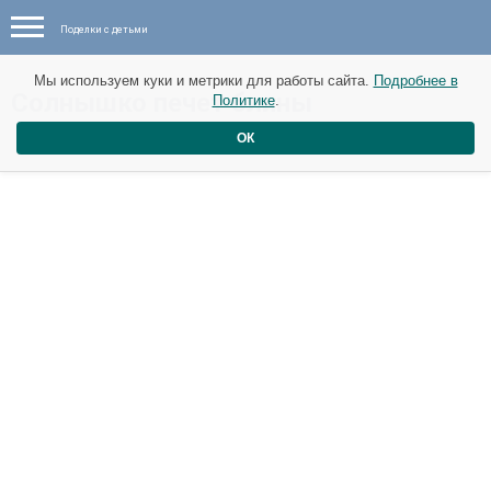
Поделки с детьми
Мы используем куки и метрики для работы сайта.
Подробнее в
Солнышко печет блины
Политике
.
ОК