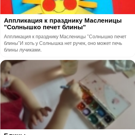
Аппликация к празднику Масленицы
"Солнышко печет блины"
Аппликация к празднику Масленицы "Солнышко печет
блины"И хоть у Солнышка нет ручек, оно может печь
блины лучиками.