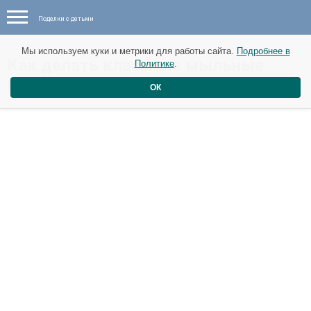
Поделки с детьми
Мы используем куки и метрики для работы сайта.
Подробнее в
​Как делать классные мыльные
Политике
.
пузыри
ОК