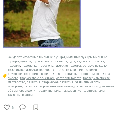
​как делать классные мыльные пузыри
,
мыльный пузырь
,
мыльные
пузыри
,
пузырь
,
пузыри
,
мыло
,
из мыла
,
дуть
,
надувать
,
поделка
,
поделки
,
поделочка
,
поделочки
,
детская поделка
,
детские поделки
,
творчество
,
детское творчество
,
поделки с детьми
,
поделки с
ребенком
,
творение
,
творить
,
делать
,
сделать
,
творить вместе
,
делать
вместе
,
творчество с ребенком
,
мастерим вместе
,
мастерить вместе
,
мастерство
,
развитие
,
творческое развитие
,
развитие мелкой
моторики
,
развитие творческого мышления
,
развитие логики
,
развитие
объемного видения
,
развитие таланта
,
развитие талантов
,
талант
,
таланты
,
счастье
8