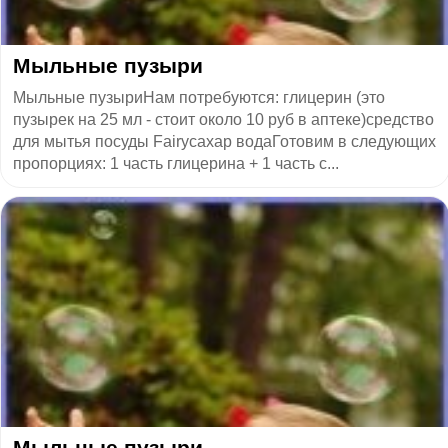
​Мыльные пузыри
Мыльные пузыриНам потребуются: глицерин (это
пузырек на 25 мл - стоит около 10 руб в аптеке)средство
для мытья посуды Fairyсахар водаГотовим в следующих
пропорциях: 1 часть глицерина + 1 часть с...
​Мыльные пузыри