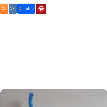
OK
VK
@
mail.ru
Pin!