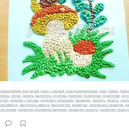
тилинография для детей
,
гриб с улиткой
,
​пластилинография
,
гриб
,
грибы
,
грибо
илина
,
лепка
,
лепить
,
вылепить
,
поделка
,
поделки
,
поделочка
,
поделочки
,
детс
ество
,
поделки с детьми
,
поделки с ребенком
,
творение
,
творить
,
делать
,
сдел
рим вместе
,
мастерить вместе
,
мастерство
,
развитие
,
творческое развитие
,
ра
тие логики
,
развитие объемного видения
,
развитие таланта
,
развитие талант