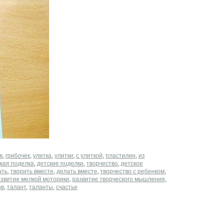
к
,
грибочек
,
улитка
,
улитки
,
с улиткой
,
пластилин
,
из
кая поделка
,
детские поделки
,
творчество
,
детское
ать
,
творить вместе
,
делать вместе
,
творчество с ребенком
,
звитие мелкой моторики
,
развитие творческого мышления
,
ов
,
талант
,
таланты
,
счастье