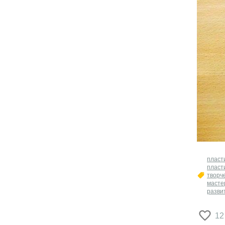
​плас
пласт
творч
масте
разви
12