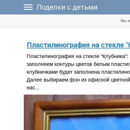
Поделки с детьми
Мы и
Пластилинография на стекле "К
Пластилинография на стекле "Клубника": 
заполняем контуры цветов белым пластили
клубничками будет заполнена пластилином
Далее выбираем фон из офисной цветной б
нас...