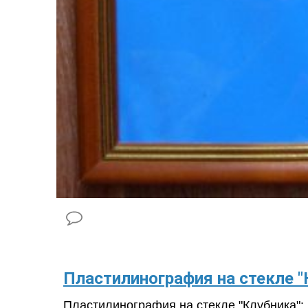
Пластилинография на стекле "К
Пластилинография на стекле "Клубника": 