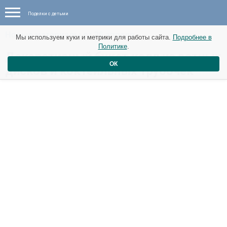
Поделки с детьми
Новые материалы от 26 апреля
Мы используем куки и метрики для работы сайта.
Подробнее в
Политике
.
Декоративный букет калл из ватных
ОК
дисков и коктейльных трубочек