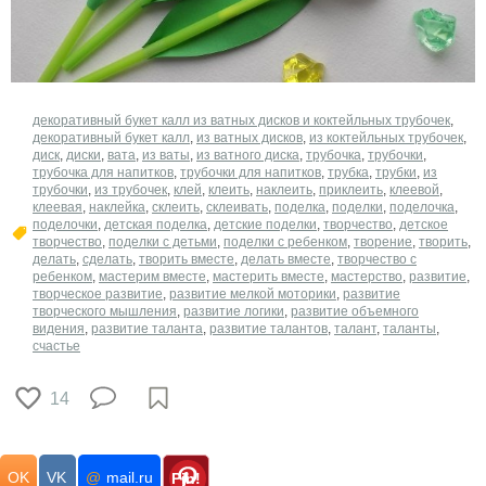
декоративный букет калл из ватных дисков и коктейльных трубочек
,
декоративный букет калл
,
из ватных дисков
,
из коктейльных трубочек
,
диск
,
диски
,
вата
,
из ваты
,
из ватного диска
,
трубочка
,
трубочки
,
трубочка для напитков
,
трубочки для напитков
,
трубка
,
трубки
,
из
трубочки
,
из трубочек
,
клей
,
клеить
,
наклеить
,
приклеить
,
клеевой
,
клеевая
,
наклейка
,
склеить
,
склеивать
,
поделка
,
поделки
,
поделочка
,
поделочки
,
детская поделка
,
детские поделки
,
творчество
,
детское
творчество
,
поделки с детьми
,
поделки с ребенком
,
творение
,
творить
,
делать
,
сделать
,
творить вместе
,
делать вместе
,
творчество с
ребенком
,
мастерим вместе
,
мастерить вместе
,
мастерство
,
развитие
,
творческое развитие
,
развитие мелкой моторики
,
развитие
творческого мышления
,
развитие логики
,
развитие объемного
видения
,
развитие таланта
,
развитие талантов
,
талант
,
таланты
,
счастье
14
OK
VK
@
mail.ru
Pin!