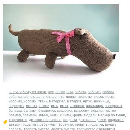
шьем собачку из носка
,
пес
,
песик
,
псы
,
собака
,
собачка
,
собаки
,
собачки
,
щенок
,
щеночек
,
щенята
,
щенки
,
щеночки
,
носок
,
носки
,
носочек
,
носочки
,
ткань
,
материал
,
материя
,
нитки
,
ножницы
,
перекусы
,
иголка
,
иголки
,
игла
,
иглы
,
иголочка
,
игольница
,
наперсток
,
булавка
,
булавки
,
булавочка
,
выкройка
,
выкройки
,
лекало
,
чертеж
,
размер
,
размеры
,
шьем
,
шить
,
сшили
,
кроим
,
модель
,
маркер по ткани
,
творчество
,
детское творчество
,
поделки
,
детские поделки
,
поделки с
детьми
,
поделки с ребенком
,
творение
,
творить
,
поделка
,
делать
,
сделать
,
творить вместе
,
делать вместе
,
творчество с ребенком
,