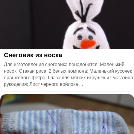
Снеговик из носка
Для изготовления снеговика понадобится: Маленький
носок; Стакан риса; 2 белых помпона; Маленький кусочек
оранжевого фетра; Глаза для мягких игрушек из магазина
рукоделия‏; Лист черного войлока ...