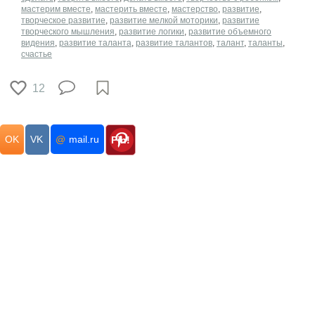
мастерим вместе
,
мастерить вместе
,
мастерство
,
развитие
,
творческое развитие
,
развитие мелкой моторики
,
развитие
творческого мышления
,
развитие логики
,
развитие объемного
видения
,
развитие таланта
,
развитие талантов
,
талант
,
таланты
,
счастье
12
OK
VK
@
mail.ru
Pin!