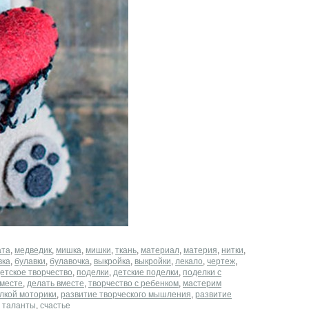
ата
,
медведик
,
мишка
,
мишки
,
ткань
,
материал
,
материя
,
нитки
,
вка
,
булавки
,
булавочка
,
выкройка
,
выкройки
,
лекало
,
чертеж
,
етское творчество
,
поделки
,
детские поделки
,
поделки с
вместе
,
делать вместе
,
творчество с ребенком
,
мастерим
лкой моторики
,
развитие творческого мышления
,
развитие
,
таланты
,
счастье