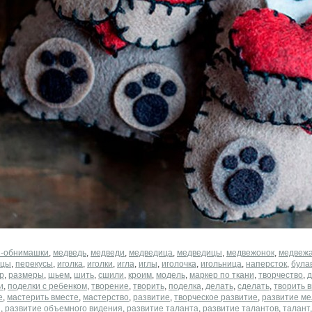
-обнимашки
,
медведь
,
медведи
,
медведица
,
медведицы
,
медвежонок
,
медвеж
ицы
,
перекусы
,
иголка
,
иголки
,
игла
,
иглы
,
иголочка
,
игольница
,
наперсток
,
була
р
,
размеры
,
шьем
,
шить
,
сшили
,
кроим
,
модель
,
маркер по ткани
,
творчество
,
д
и
,
поделки с ребенком
,
творение
,
творить
,
поделка
,
делать
,
сделать
,
творить 
е
,
мастерить вместе
,
мастерство
,
развитие
,
творческое развитие
,
развитие ме
и
,
развитие объемного видения
,
развитие таланта
,
развитие талантов
,
талант