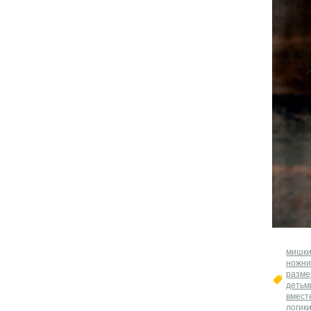
мишки
ножн
разме
детьм
вмест
логик