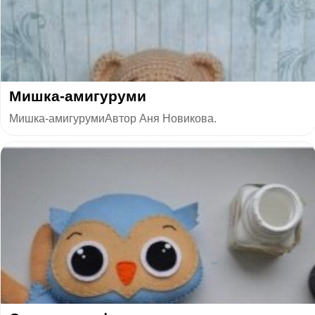
Мишка-амигуруми
Мишка-амигурумиАвтор Аня Новикова.