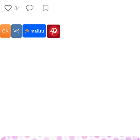
84
OK
VK
@
mail.ru
Pin!