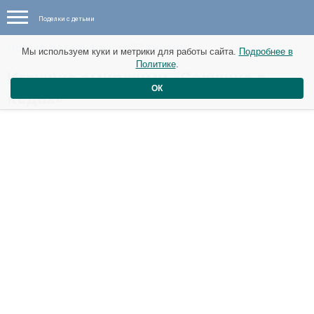
Поделки с детьми
Новые материалы от 27 января
Мы используем куки и метрики для работы сайта.
Подробнее в
Политике
.
Игрушка амигуруми «Совушка в
ОК
кедах»