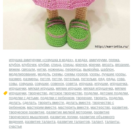
игрушка амигуруми «совушка в кедах»
,
в кедах
,
амигуруми
,
пряжа
,
клубок
,
клубочек
,
клубки
,
спица
,
спицы
,
крючок
,
крючки
,
вязать
,
вязание
,
вяжем
,
связали
,
нитки
,
ножницы
,
перекусы
,
выкройка
,
шаблон
,
моделирование
,
модель
,
схемы
,
схемы узоров
,
узоры
,
лучшие узоры
,
размер
,
размеры
,
петля
,
петли
,
петелька
,
петельки
,
ряд
,
ряды
,
сова
,
совы
,
совушка
,
совушки
,
совенок
,
совята
,
игрушка
,
игрушки
,
игрушечка
,
игрушечки
,
мягкая игрушка
,
мягкие игрушки
,
мягкая игрушечка
,
мягкие
игрушечки
,
творчество
,
детское творчество
,
поделки
,
детские поделки
,
поделки с детьми
,
поделки с ребенком
,
творение
,
творить
,
поделка
,
делать
,
сделать
,
творить вместе
,
делать вместе
,
творчество с
ребенком
,
мастерим вместе
,
мастерить вместе
,
мастерство
,
развитие
,
творческое развитие
,
развитие мелкой моторики
,
развитие
творческого мышления
,
развитие логики
,
развитие объемного
видения
,
развитие таланта
,
развитие талантов
,
талант
,
таланты
,
счастье