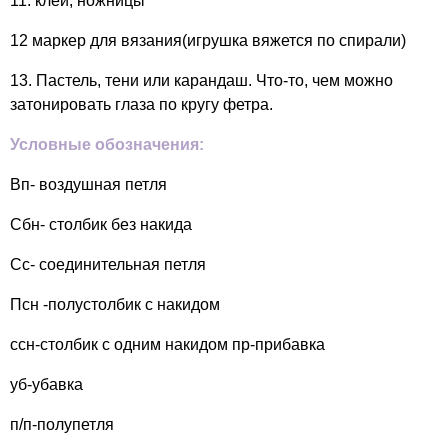
11. клей, ножницы
12 маркер для вязания(игрушка вяжется по спирали)
13. Пастель, тени или карандаш. Что-то, чем можно
затонировать глаза по кругу фетра.
Условные обозначения:
Вп- воздушная петля
Сбн- столбик без накида
Сс- соединительная петля
Псн -полустолбик с накидом
ссн-столбик с одним накидом пр-прибавка
уб-убавка
п/п-полупетля