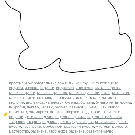
простые и очаровательные текстильные игрушки
,
текстильные
игрушки
,
игрушка
,
игрушки
,
игрушечка
,
игрушечки
,
мягкая игрушка
,
мягкие игрушки
,
мягкая игрушечка
,
мягкие игрушечки
,
ткань
,
материал
,
материя
,
нитки
,
ножницы
,
перекусы
,
иголка
,
иголки
,
игла
,
иглы
,
иголочка
,
игольница
,
наперсток
,
булавка
,
булавки
,
булавочка
,
выкройка
,
выкройки
,
лекало
,
чертеж
,
размер
,
размеры
,
шьем
,
шить
,
сшили
,
кроим
,
модель
,
маркер по ткани
,
творчество
,
детское творчество
,
поделки
,
детские поделки
,
поделки с детьми
,
поделки с ребенком
,
творение
,
творить
,
поделка
,
делать
,
сделать
,
творить вместе
,
делать
вместе
,
творчество с ребенком
,
мастерим вместе
,
мастерить вместе
,
мастерство
,
развитие
,
творческое развитие
,
развитие мелкой