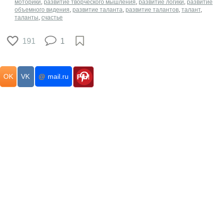
моторики
,
развитие творческого мышления
,
развитие логики
,
развитие
объемного видения
,
развитие таланта
,
развитие талантов
,
талант
,
таланты
,
счастье
191
1
OK
VK
@
mail.ru
Pin!