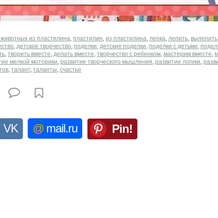
 животных из пластилина
,
пластилин
,
из пластилина
,
лепка
,
лепить
,
вылепить
ество
,
детское творчество
,
поделки
,
детские поделки
,
поделки с детьми
,
подел
ть
,
творить вместе
,
делать вместе
,
творчество с ребенком
,
мастерим вместе
,
м
тие мелкой моторики
,
развитие творческого мышления
,
развитие логики
,
разв
тов
,
талант
,
таланты
,
счастье
VK
@
mail.ru
Pin!