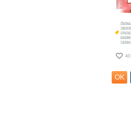
Лепка
творч
сдела
разви
талан
40
OK