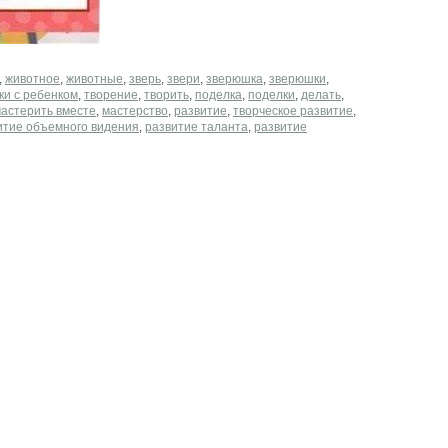
,
животное
,
животные
,
зверь
,
звери
,
зверюшка
,
зверюшки
,
ки с ребенком
,
творение
,
творить
,
поделка
,
поделки
,
делать
,
астерить вместе
,
мастерство
,
развитие
,
творческое развитие
,
итие объемного видения
,
развитие таланта
,
развитие