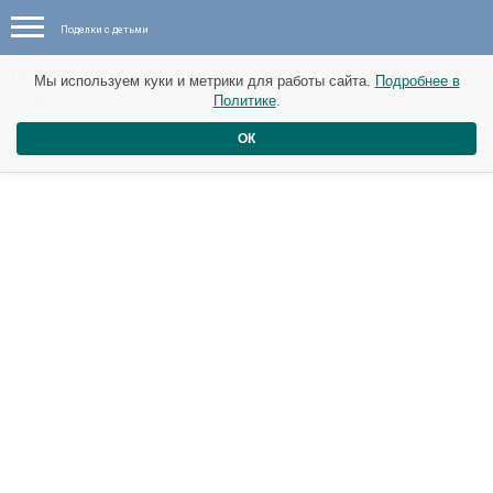
Поделки с детьми
Новые темы в сообществе Поделки с детьми от 18
Мы используем куки и метрики для работы сайта.
Подробнее в
марта
Политике
.
Пластилиновая математика
ОК