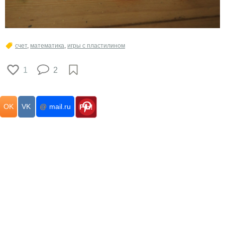
счет
,
математика
,
игры с пластилином
1
2
OK
VK
@
mail.ru
Pin!