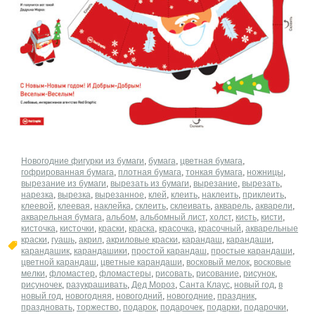
Новогодние фигурки из бумаги
,
бумага
,
цветная бумага
,
гофрированная бумага
,
плотная бумага
,
тонкая бумага
,
ножницы
,
вырезание из бумаги
,
вырезать из бумаги
,
вырезание
,
вырезать
,
нарезка
,
вырезка
,
вырезанное
,
клей
,
клеить
,
наклеить
,
приклеить
,
клеевой
,
клеевая
,
наклейка
,
склеить
,
склеивать
,
акварель
,
акварели
,
акварельная бумага
,
альбом
,
альбомный лист
,
холст
,
кисть
,
кисти
,
кисточка
,
кисточки
,
краски
,
краска
,
красочка
,
красочный
,
акварельные
краски
,
гуашь
,
акрил
,
акриловые краски
,
карандаш
,
карандаши
,
карандашик
,
карандашики
,
простой карандаш
,
простые карандаши
,
цветной карандаш
,
цветные карандаши
,
восковый мелок
,
восковые
мелки
,
фломастер
,
фломастеры
,
рисовать
,
рисование
,
рисунок
,
рисуночек
,
разукрашивать
,
Дед Мороз
,
Санта Клаус
,
новый год
,
в
новый год
,
новогодняя
,
новогодний
,
новогодние
,
праздник
,
праздновать
,
торжество
,
подарок
,
подарочек
,
подарки
,
подарочки
,