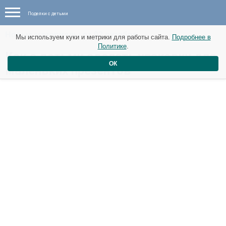
Поделки с детьми
Новые материалы от 02 октября
Мы используем куки и метрики для работы сайта.
Подробнее в
Политике
.
Как с детьми сделать упаковку для
ОК
маленьких презентов