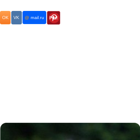
OK
VK
@
mail.ru
Pin!