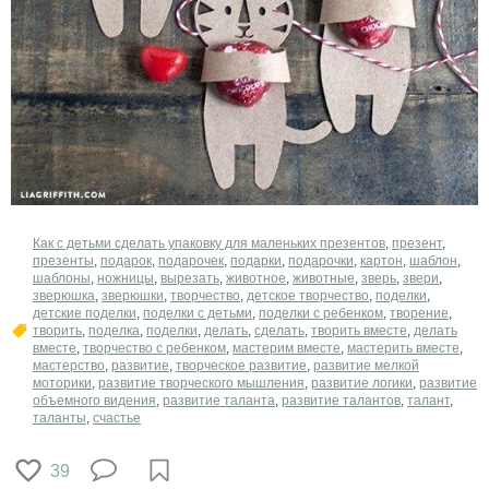
Как с детьми сделать упаковку для маленьких презентов
,
презент
,
презенты
,
подарок
,
подарочек
,
подарки
,
подарочки
,
картон
,
шаблон
,
шаблоны
,
ножницы
,
вырезать
,
животное
,
животные
,
зверь
,
звери
,
зверюшка
,
зверюшки
,
творчество
,
детское творчество
,
поделки
,
детские поделки
,
поделки с детьми
,
поделки с ребенком
,
творение
,
творить
,
поделка
,
поделки
,
делать
,
сделать
,
творить вместе
,
делать
вместе
,
творчество с ребенком
,
мастерим вместе
,
мастерить вместе
,
мастерство
,
развитие
,
творческое развитие
,
развитие мелкой
моторики
,
развитие творческого мышления
,
развитие логики
,
развитие
объемного видения
,
развитие таланта
,
развитие талантов
,
талант
,
таланты
,
счастье
39