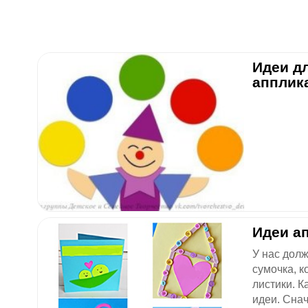
Идеи д
апплик
Идеи а
У нас дол
сумочка, к
листики. К
идеи. Сна