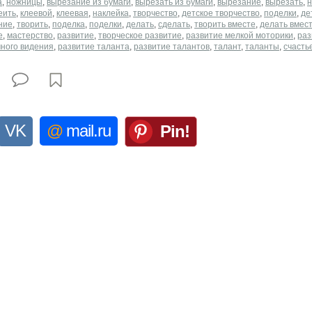
а
,
ножницы
,
вырезание из бумаги
,
вырезать из бумаги
,
вырезание
,
вырезать
,
н
еить
,
клеевой
,
клеевая
,
наклейка
,
творчество
,
детское творчество
,
поделки
,
де
ние
,
творить
,
поделка
,
поделки
,
делать
,
сделать
,
творить вместе
,
делать вмес
е
,
мастерство
,
развитие
,
творческое развитие
,
развитие мелкой моторики
,
раз
ного видения
,
развитие таланта
,
развитие талантов
,
талант
,
таланты
,
счасть
VK
@
mail.ru
Pin!