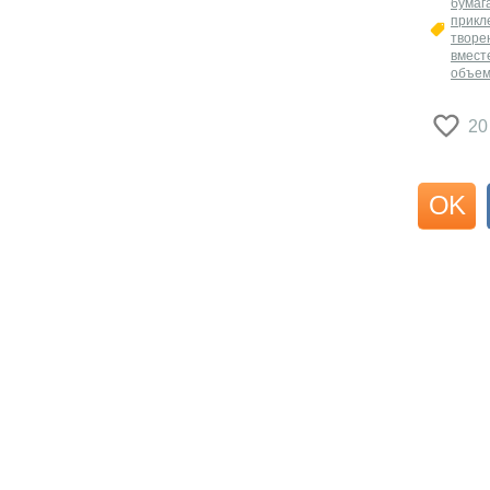
бумаг
прикл
творе
вмест
объем
20
OK