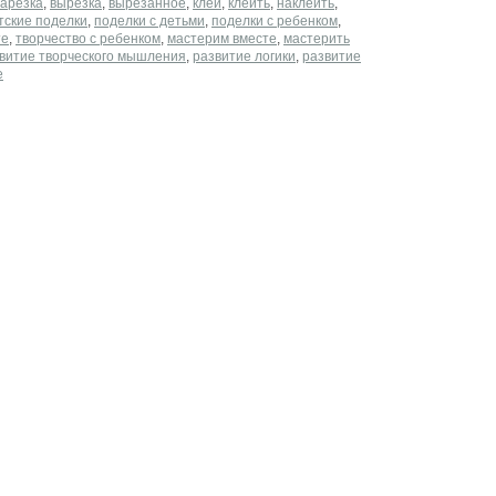
арезка
,
вырезка
,
вырезанное
,
клей
,
клеить
,
наклеить
,
тские поделки
,
поделки с детьми
,
поделки с ребенком
,
те
,
творчество с ребенком
,
мастерим вместе
,
мастерить
витие творческого мышления
,
развитие логики
,
развитие
е