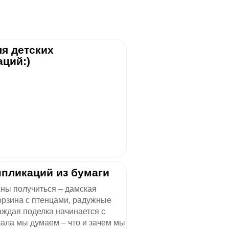
ля детских
аций:)
ппликаций из бумаги
жны получиться – дамская
орзина с птенцами, радужные
аждая поделка начинается с
чала мы думаем – что и зачем мы