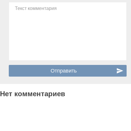
Текст комментария
Нет комментариев