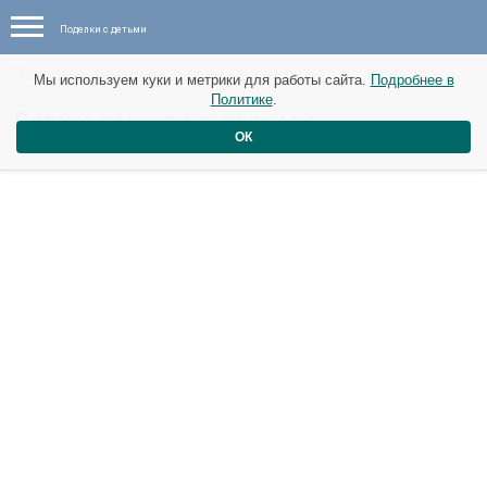
Поделки с детьми
Поделки с детьми - идеи - 04 апреля
Мы используем куки и метрики для работы сайта.
Подробнее в
Политике
.
Лепим вместе с детьми
ОК