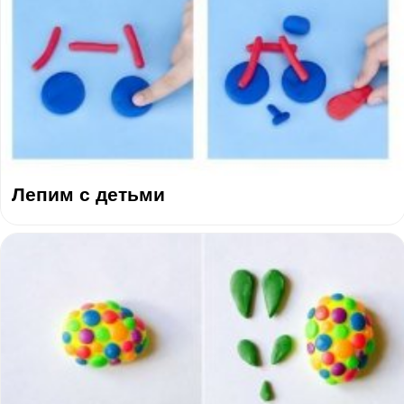
Лепим с детьми