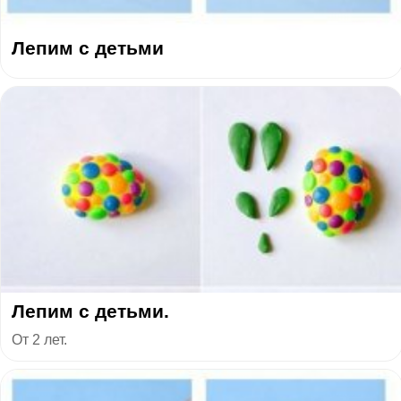
Лепим с детьми
Лепим с детьми.
От 2 лет.