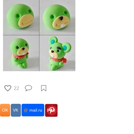
22
OK
VK
@
mail.ru
Pin!