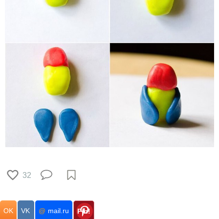
32
OK
VK
@
mail.ru
Pin!