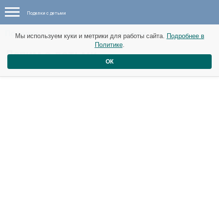
Поделки с детьми
Поделки с детьми - идеи - 01 апреля
Мы используем куки и метрики для работы сайта.
Подробнее в
Политике
.
Лепим с детьми
ОК