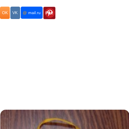
OK
VK
@
mail.ru
Pin!