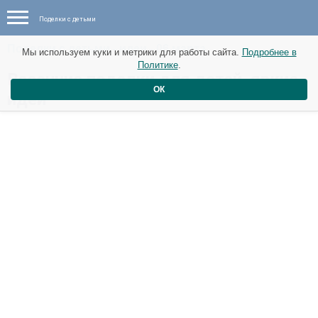
Поделки с детьми
Поделки с детьми - идеи - 06 марта
Мы используем куки и метрики для работы сайта.
Подробнее в
Политике
.
Весенние поделки для детей. яркие
ОК
идеи