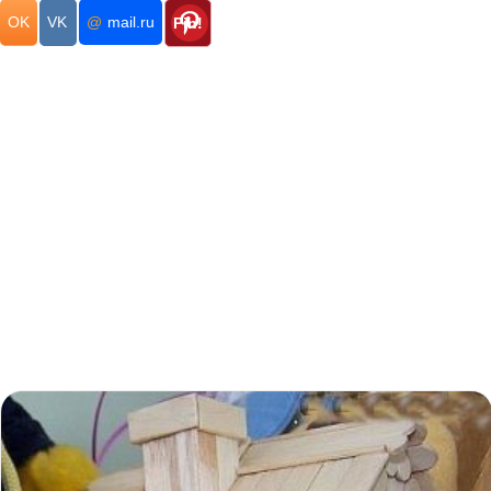
OK
VK
@
mail.ru
Pin!