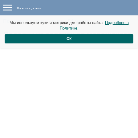
Поделки с детьми
Поделки с детьми - идеи - 04 марта
Мы используем куки и метрики для работы сайта.
Подробнее в
Политике
.
Поделки из палочек от мороженого
ОК