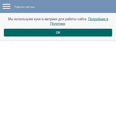
Поделки с детьми
Поделки с детьми - идеи - 06 февраля
Мы используем куки и метрики для работы сайта.
Подробнее в
Политике
.
Поделки из бумаги.
ОК