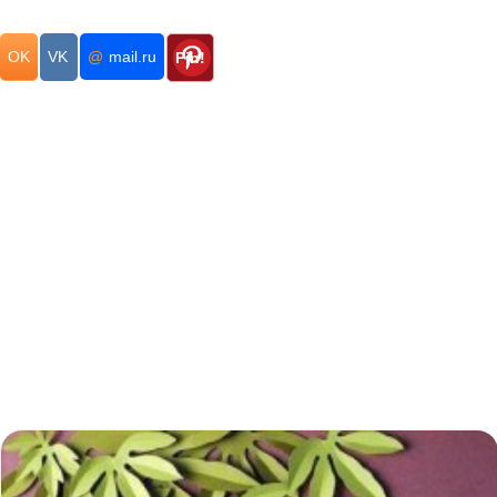
OK
VK
@
mail.ru
Pin!