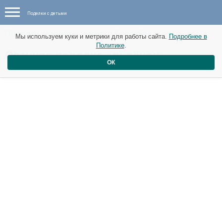
Поделки с детьми
Поделки с детьми - идеи - 13 октября
Мы используем куки и метрики для работы сайта.
Подробнее в
Политике
.
Осенняя поделка «львёнок»
ОК