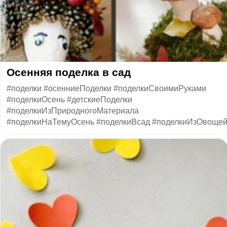
Осенняя поделка в сад
#поделки #осенниеПоделки #поделкиСвоимиРуками
#поделкиОсень #детскиеПоделки
#поделкиИзПриродногоМатериала
#поделкиНаТемуОсень #поделкиВсад #поделкиИзОвоще