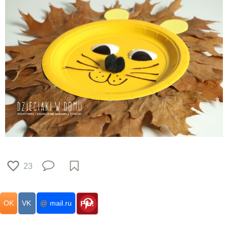
23
OK
VK
@
mail.ru
Pin!