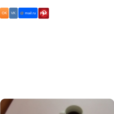
OK
VK
@
mail.ru
Pin!