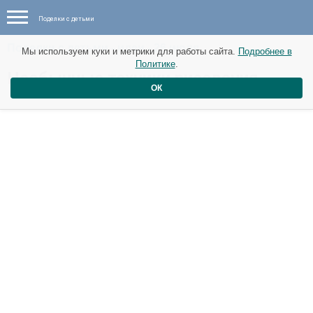
Поделки с детьми
Поделки с детьми - идеи - 26 июля
Мы используем куки и метрики для работы сайта.
Подробнее в
Политике
.
Необычные техники рисования
ОК