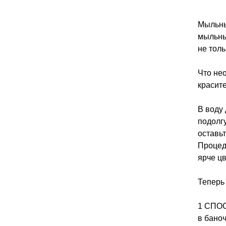
Мыльны
мыльны
не толь
Что не
красите
В воду
подолгу
оставьт
Процед
ярче цв
Теперь
1 СПОС
в баноч