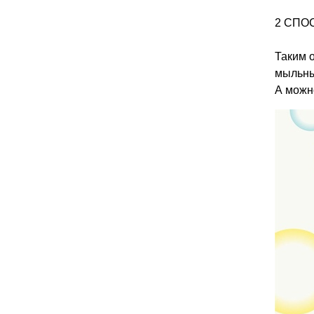
2 СПОС
Таким 
мыльны
А можн