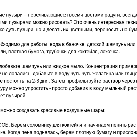
е пузыри – переливающиеся всеми цветами радуги, всегда в
ми пузырями можно рисовать? Это очень интересная техник
ко дуть пузыри, но и делать их цветными, переносить на бум
обходимо для работы: вода в баночке, детский шампунь или
ли, плотная бумага, трубочки для коктейля, ложечка.
 добавьте шампунь или жидкое мыло. Концентрация пример
 не лопались, добавьте в воду чуть-чуть желатина или гли
е постоять на 2-3 дня. Затем профильтруйте раствор через 
уру можно упростить - просто добавив в воду мыльный раст
ет пузырей.
 можно создавать красивые воздушные шары:
ОБ. Берем соломинку для коктейля и начинаем пенить раст
ке. Когда пена поднялась, берем плотную бумагу и прислон