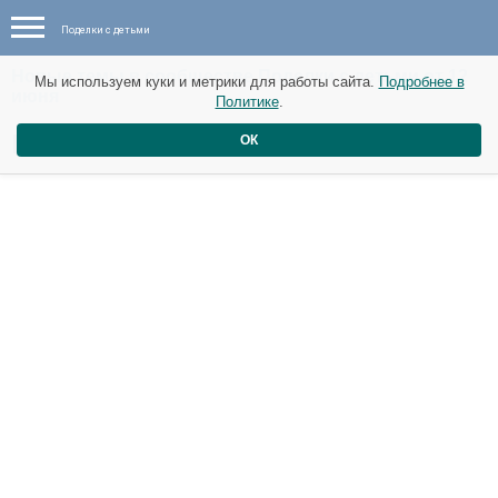
Поделки с детьми
Новые темы в сообществе Поделки с детьми от 12
Мы используем куки и метрики для работы сайта.
Подробнее в
июня
Политике
.
Рыбки .
ОК