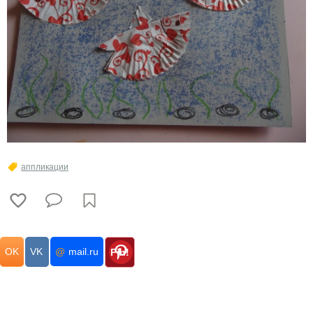
аппликации
OK
VK
@
mail.ru
Pin!