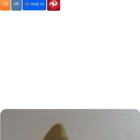
OK
VK
@
mail.ru
Pin!