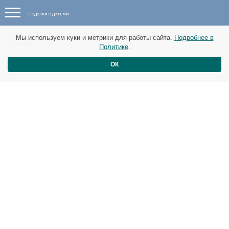
Поделки с детьми
Новые темы в сообществе Поделки с детьми от 17
Мы используем куки и метрики для работы сайта.
Подробнее в
сентября
Политике
.
Гусеница .
ОК