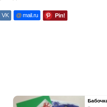
VK
@
mail.ru
Pin!
Бабочка