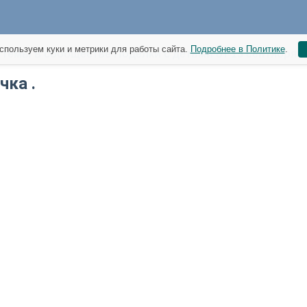
спользуем куки и метрики для работы сайта.
Подробнее в Политике
.
темы в сообществе Поделки с детьми от 15 сентября
чка .