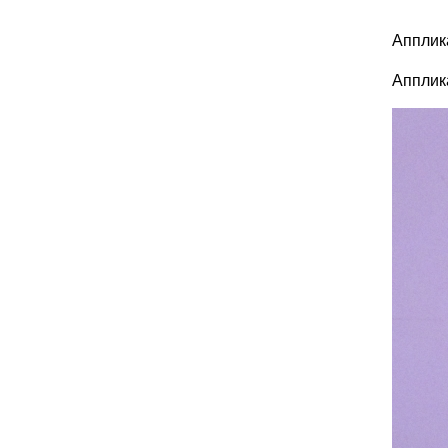
Апплик
Апплика