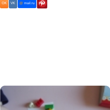
OK
VK
@
mail.ru
Pin!