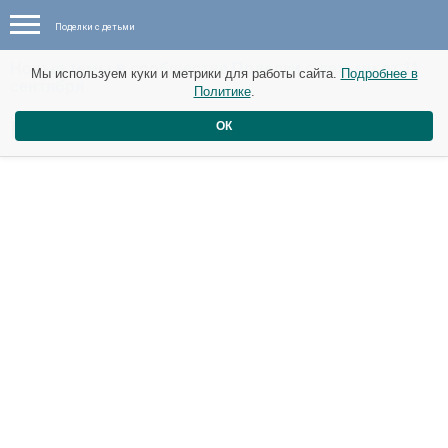
Поделки с детьми
Новые темы в сообществе Поделки с детьми от 11
Мы используем куки и метрики для работы сайта.
Подробнее в
сентября
Политике
.
Рисование пластилином .
ОК