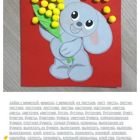
зайка с мимозой
,
мимоза
,
с мимозой
,
из листьев
,
лист
,
листы
,
листик
,
листики
,
листочек
,
листочки
,
листва
,
растение
,
растения
,
цветок
,
цветы
,
цветочек
,
цветочки
,
бутон
,
бутоны
,
бутончик
,
бутончики
,
букет
,
букетик
,
букеты
,
букетики
,
бумага
,
цветная бумага
,
гофрированная
бумага
,
плотная бумага
,
тонкая бумага
,
ножницы
,
вырезание из
бумаги
,
вырезать из бумаги
,
вырезание
,
вырезать
,
нарезка
,
вырезка
,
вырезанное
,
клей
,
клеить
,
наклеить
,
приклеить
,
клеевой
,
клеевая
,
наклейка
,
склеить
,
склеивать
,
клеящий карандаш
,
клей пва
,
поделка
,