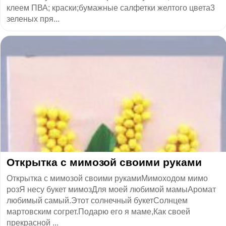
клеем ПВА; краски;бумажные салфетки желтого цвета3
зеленых пря...
Открытка с мимозой своими руками
Открытка с мимозой своими рукамиМимоходом мимо
розЯ несу букет мимозДля моей любимой мамыАромат
любимый самый.Этот солнечный букетСолнцем
мартовским согрет.Подарю его я маме,Как своей
прекрасной ...