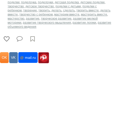
поделки
,
поделочка
,
поделочки
,
детская поделка
,
детские поделки
,
творчество
,
детское творчество
,
поделки с детьми
,
поделки с
ребенком
,
творение
,
творить
,
делать
,
сделать
,
творить вместе
,
делать
вместе
,
творчество с ребенком
,
мастерим вместе
,
мастерить вместе
,
мастерство
,
развитие
,
творческое развитие
,
развитие мелкой
моторики
,
развитие творческого мышления
,
развитие логики
,
развитие
объемного видения
OK
VK
@
mail.ru
Pin!